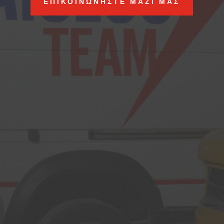
ΕΠΙΚΟΙΝΩΝΗΣΤΕ ΜΑΖΙ ΜΑΣ
Λύσεις για διανομές
Προσφέρουμε μεγάλη γκάμα λύσεων για
διανομές εντός αττικής.
Ειδικές επιλογές ανυψωτικών
μηχανημάτων
Ανακαλύψτε από ανυψωτικά
μηχανήματα οικοσυσκευών μέχρι κλάρκ
10 τόννων
Πακέτα μακροχρόνιων